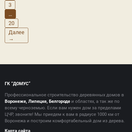
3
…
20
Далее
→
ГК “ДОМУС”
Профессиональное строительство деревянных домов в
Воронеже, Липецке, Белгороде
и областях, а так же по
всему черноземью. Если вам нужен дом за пределами
ЦЧР, звоните! Мы приедем к вам в радиусе 1000 км от
Воронежа и построим комфортабельный дом из дерева.
Карта сайта