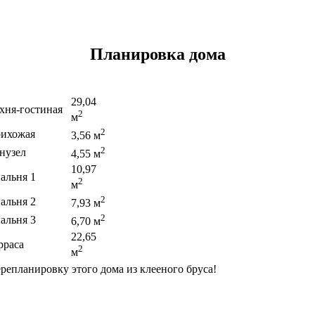
Планировка дома
29,04
хня-гостиная
2
м
2
ихожая
3,56 м
2
нузел
4,55 м
10,97
альня 1
2
м
2
альня 2
7,93 м
2
альня 3
6,70 м
22,65
рраса
2
м
репланировку этого дома из клееного бруса!