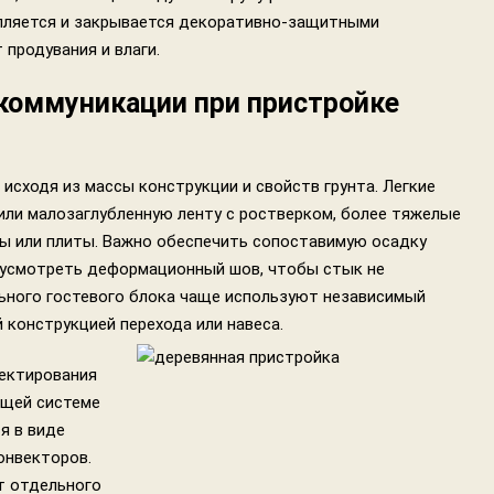
пляется и закрывается декоративно-защитными
продувания и влаги.
коммуникации при пристройке
сходя из массы конструкции и свойств грунта. Легкие
или малозаглубленную ленту с ростверком, более тяжелые
ы или плиты. Важно обеспечить сопоставимую осадку
дусмотреть деформационный шов, чтобы стык не
льного гостевого блока чаще используют независимый
 конструкцией перехода или навеса.
ектирования
ющей системе
я в виде
онвекторов.
т отдельного