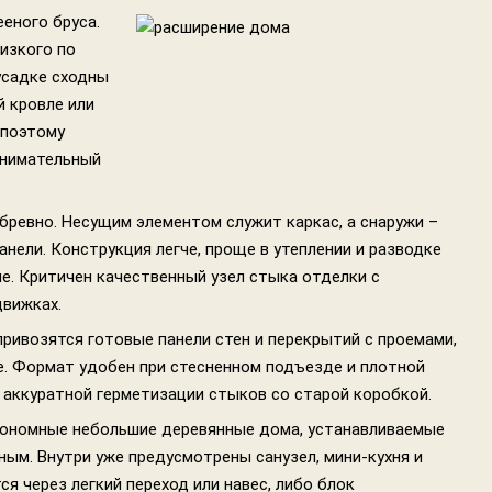
еного бруса.
изкого по
усадке сходны
й кровле или
 поэтому
внимательный
 бревно. Несущим элементом служит каркас, а снаружи –
анели. Конструкция легче, проще в утеплении и разводке
е. Критичен качественный узел стыка отделки с
движках.
ривозятся готовые панели стен и перекрытий с проемами,
е. Формат удобен при стесненном подъезде и плотной
и аккуратной герметизации стыков со старой коробкой.
тономные небольшие деревянные дома, устанавливаемые
ым. Внутри уже предусмотрены санузел, мини-кухня и
я через легкий переход или навес, либо блок