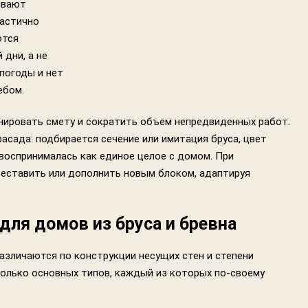
ывают
частично
ются
дни, а не
погоды и нет
ебом.
нировать смету и сократить объем непредвиденных работ.
асада: подбирается сечение или имитация бруса, цвет
воспринималась как единое целое с домом. При
еставить или дополнить новым блоком, адаптируя
ля домов из бруса и бревна
зличаются по конструкции несущих стен и степени
колько основных типов, каждый из которых по-своему