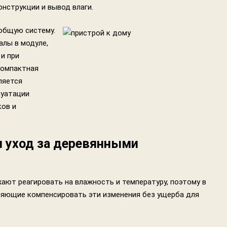
нструкции и вывод влаги.
общую систему.
лы в модуле,
и при
компактная
ляется
луатации
ков и
и уход за деревянными
ают реагировать на влажность и температуру, поэтому в
ляющие компенсировать эти изменения без ущерба для