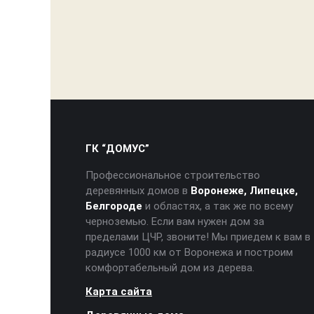
ГК “ДОМУС”
Профессиональное строительство
деревянных домов в
Воронеже, Липецке,
Белгороде
и областях, а так же по всему
черноземью. Если вам нужен дом за
пределами ЦЧР, звоните! Мы приедем к вам в
радиусе 1000 км от Воронежа и построим
комфортабельный дом из дерева.
Карта сайта