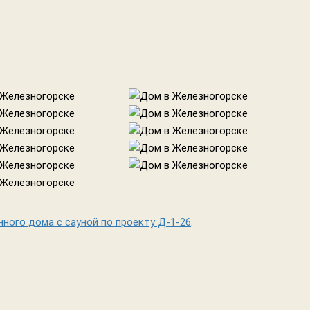
ного дома с сауной по проекту Д-1-26
.