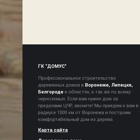
ГК “ДОМУС”
Профессиональное строительство
деревянных домов в
Воронеже, Липецке,
Белгороде
и областях, а так же по всему
черноземью. Если вам нужен дом за
пределами ЦЧР, звоните! Мы приедем к вам в
радиусе 1000 км от Воронежа и построим
комфортабельный дом из дерева.
Карта сайта