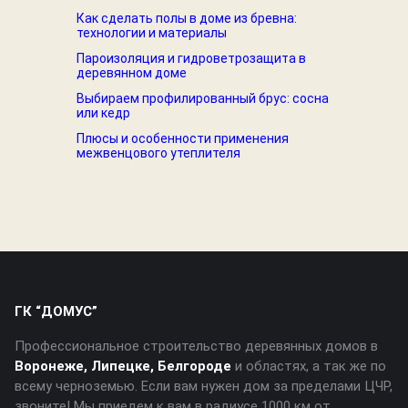
Как сделать полы в доме из бревна:
технологии и материалы
Пароизоляция и гидроветрозащита в
деревянном доме
Выбираем профилированный брус: сосна
или кедр
Плюсы и особенности применения
межвенцового утеплителя
ГК “ДОМУС”
Профессиональное строительство деревянных домов в
Воронеже, Липецке, Белгороде
и областях, а так же по
всему черноземью. Если вам нужен дом за пределами ЦЧР,
звоните! Мы приедем к вам в радиусе 1000 км от