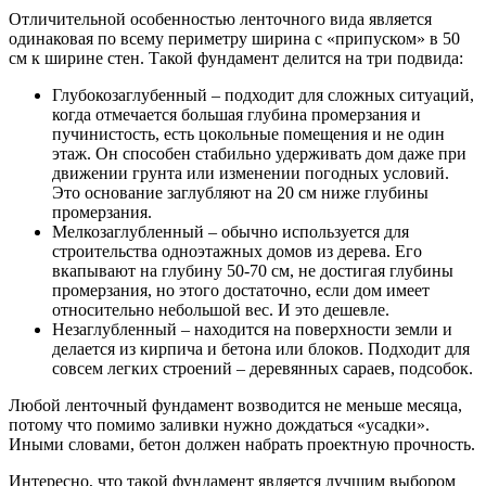
Отличительной особенностью ленточного вида является
одинаковая по всему периметру ширина с «припуском» в 50
см к ширине стен. Такой фундамент делится на три подвида:
Глубокозаглубенный – подходит для сложных ситуаций,
когда отмечается большая глубина промерзания и
пучинистость, есть цокольные помещения и не один
этаж. Он способен стабильно удерживать дом даже при
движении грунта или изменении погодных условий.
Это основание заглубляют на 20 см ниже глубины
промерзания.
Мелкозаглубленный – обычно используется для
строительства одноэтажных домов из дерева. Его
вкапывают на глубину 50-70 см, не достигая глубины
промерзания, но этого достаточно, если дом имеет
относительно небольшой вес. И это дешевле.
Незаглубленный – находится на поверхности земли и
делается из кирпича и бетона или блоков. Подходит для
совсем легких строений – деревянных сараев, подсобок.
Любой ленточный фундамент возводится не меньше месяца,
потому что помимо заливки нужно дождаться «усадки».
Иными словами, бетон должен набрать проектную прочность.
Интересно, что такой фундамент является лучшим выбором