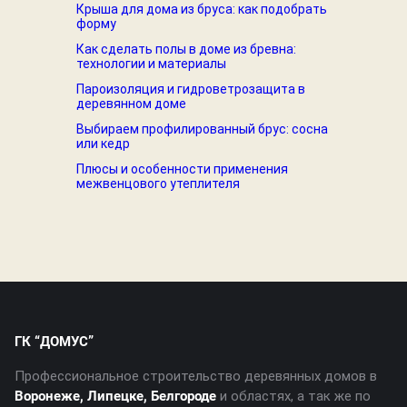
Крыша для дома из бруса: как подобрать
форму
Как сделать полы в доме из бревна:
технологии и материалы
Пароизоляция и гидроветрозащита в
деревянном доме
Выбираем профилированный брус: сосна
или кедр
Плюсы и особенности применения
межвенцового утеплителя
ГК “ДОМУС”
Профессиональное строительство деревянных домов в
Воронеже, Липецке, Белгороде
и областях, а так же по